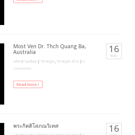
Most Ven Dr. Thch Quang Ba,
16
Australia
พ.ค.
|
,
|
อภิชาติ รอดนิยม
วิสาขบูชา
วิสาขบูชา 2019
0
Comments
Read more
พระกิตติโสภณวิเทศ
16
|
,
|
พ.ค.