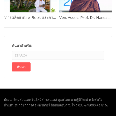
“การผลิตแบบ e-Book และการใช้งานระบบ M-Learning ” ดร.เกษม แสงนนท์ และคณะ PART #2
Ven. Assoc. Prof. Dr. Hansa Dhammahaso
ค้นหาสำหรับ:
พัฒนาโดยส่วนเทคโนโลยีสารสนเทศ ดูแลโดย นายฐิติวัฒน์ หวังสุขใจ
ตำแหน่งนักวิชาการคอมพิวเตอร์ ติดต่อสอบถามโทร 035-248000 ต่อ 8163