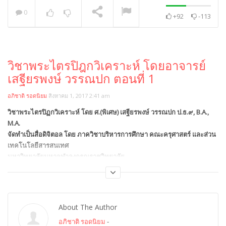
0
+92
-113
พระวิเทศปุญญาภรณ์ :
กล่าวแสดงความยินดี
NOW PLAYING
วิชาพระไตรปิฎกวิเคราะห์ โดยอาจารย์
เสฐียรพงษ์ วรรณปก ตอนที่ 1
อภิชาติ รอดนิยม
สิงหาคม 1, 2017 2:41 am
วิชาพระไตรปิฏกวิเคราะห์ โดย ศ.(พิเศษ) เสฐียรพงษ์ วรรณปก ป.ธ.๙, B.A.,
M.A.
จัดทำเป็นสื่อดิจิตอล โดย ภาควิชาบริหารการศึกษา คณะครุศาสตร์ และส่วน
เทคโนโลยีสารสนเทศ
มหาวิทยาลัยมหาจุฬาลงกรณราชวิทยาลัย
Category:
การเรียนการสอน
,
คณะครุศาสตร์
About The Author
อภิชาติ รอดนิยม
-