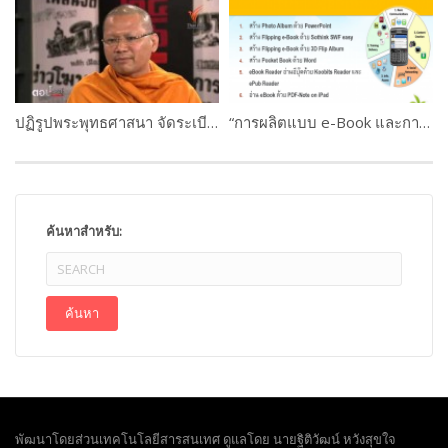
ปฏิรูปพระพุทธศาสนา จัดระเบียบพระสงฆ์ไทย
“การผลิตแบบ e-Book และการใช้งานระบบ M-Learning ” ดร.เกษม แสงนนท์ และคณะ WORKSHOP 2 PART #4
ค้นหาสำหรับ:
พัฒนาโดยส่วนเทคโนโลยีสารสนเทศ ดูแลโดย นายฐิติวัฒน์ หวังสุขใจ