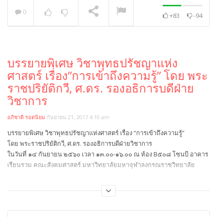
0
+83
-94
พระวิเทศปุญญาภรณ์ :
กล่าวแสดงความยินดี
NOW PLAYING
บรรยายพิเศษ วิชาพุทธปรัชญาแห่ง
ศาสตร์ เรื่อง”การเข้าถึงความรู้” โดย พระ
ราชปริยัติกวี, ศ.ดร. รองอธิการบดีฝ่าย
วิชาการ
อภิชาติ รอดนิยม
กันยายน 21, 2017 4:10 am
บรรยายพิเศษ วิชาพุทธปรัชญาแห่งศาสตร์ เรื่อง “การเข้าถึงความรู้”
โดย พระราชปริยัติกวี, ศ.ดร. รองอธิการบดีฝ่ายวิชาการ
ในวันที่ ๑๔ กันยายน ๒๕๖๐ เวลา ๑๓.๐๐-๑๖.๐๐ ณ ห้อง B๕๐๘ โซนบี อาคาร
เรียนรวม คณะสังคมศาสตร์ มหาวิทยาลัยมหาจุฬาลงกรณราชวิทยาลัย
Category:
พระธรรมวัชรบัณฑิต, ศ.ดร.