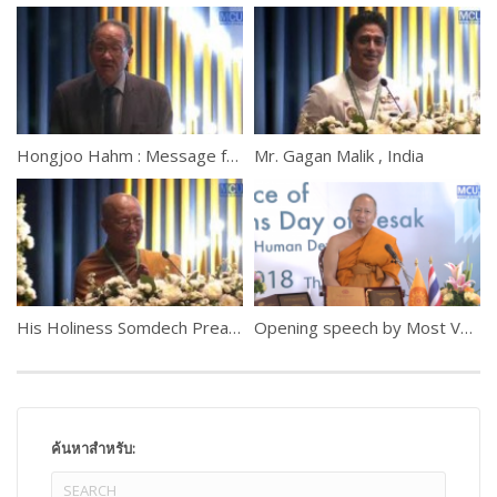
Hongjoo Hahm : Message from H.E. Antonio Guterres, UN Secretary-General
Mr. Gagan Malik , India
His Holiness Somdech Preah Mahasangharajah Bour Kry, Cambodia
Opening speech by Most Ven. Prof. Dr. Phra Brahmapundit
ค้นหาสำหรับ: