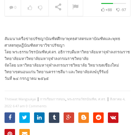
0
+88
-97
พระวิเทศปุญญาภรณ์ :
กล่าวแสดงความยินดี
NOW PLAYING
สัมมนาเครือข่ายปรัชญาบัณฑิตศึกษาพุทธศาสตรมหาบัณฑิตและพุทธ
ศาสตรดุษฎีบัณฑิตสาขาวิชาปรัชญา
โดย พระธรรมวัชรบัณฑิต,ศ.ดร. อธิการบดีมหาวิทยาลัยมหาจุฬาลงกรณราช
วิทยาลัยมหาวิทยาลัยมหาจุฬาลงกรณราชวิทยาลัย
จัดโดย มหาวิทยาลัยมหาจุฬาลงกรณราชวิทยาลัย วิทยาเขตเชียงใหม่
วิทยาเขตนอนแก่น วิทยานครราชสีมา และวิทยาลัยสงฆ์บุรีรัมย์
วันที่ ๒๔ กรกฎาคม ๒๕๖๕
|
,
|
Thitiwat Wangsukjai
การเรียนการสอน
พระธรรมวัชรบัณฑิต, ศ.ดร.
สิงหาคม 4,
2022 6:47 am
0 Comments