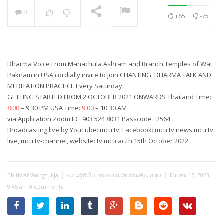
0
+65
-75
พระวิเทศปุญญาภรณ์ :
กล่าวแสดงความยินดี
NOW PLAYING
Dharma Voice From Mahachula Ashram and Branch Temples of Wat
Paknam in USA cordially invite to join CHANTING, DHARMA TALK AND
MEDITATION PRACTICE Every Saturday:
GETTING STARTED FROM 2 OCTOBER 2021 ONWARDS Thailand Time:
8:00
– 9:30 PM USA Time:
9:00
– 10:30 AM
via Application Zoom ID : 903 524 8031 Passcode : 2564
Broadcasting live by YouTube: mcu tv, Facebook: mcu tv news,mcu tv
live, mcu tv-channel, website: tv.mcu.ac.th 15th October 2022
|
,
|
Thitiwat Wangsukjai
ความรู้ทั่วไป
พระธรรมวัชรบัณฑิต, ศ.ดร.
มีนาคม 17, 2023
9:45 am
0 Comments