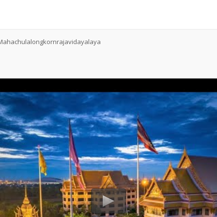
f Mahachulalongkornrajavidayalaya