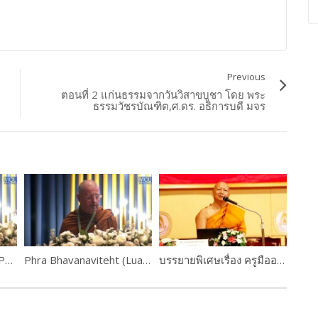
Previous
ตอนที่ 2 แก่นธรรมจากวันวิสาขบูชา โดย พระ
ธรรมวัชรบัณฑิต,ศ.ดร. อธิการบดี มจร
The Most Ven.Prof.Dr.Phra Rajapariyatkavi
Phra Bhavanaviteht (Luangpor Khammadhammo)
บรรยายพิเศษเรื่อง ครูมืออาชีพจากอดีตสู่ปัจจุบัน