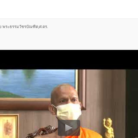
ดย พระธรรมวัชรบัณฑิต,ศ.ดร.