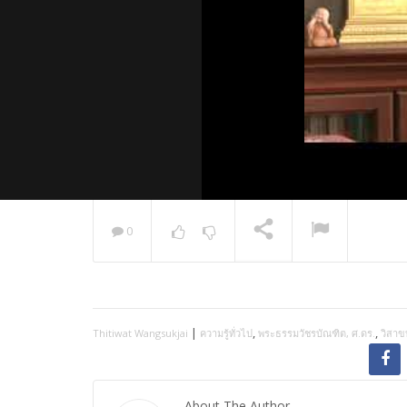
0
พระวิเทศ
กล่าวแสด
NOW PLAYING
|
,
,
Thitiwat Wangsukjai
ความรู้ทั่วไป
พระธรรมวัชรบัณฑิต, ศ.ดร.
วิสาข
About The Author