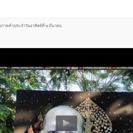
าคค่ำ)ประจำวันอาทิตย์ที่ ๒ มีนาคม