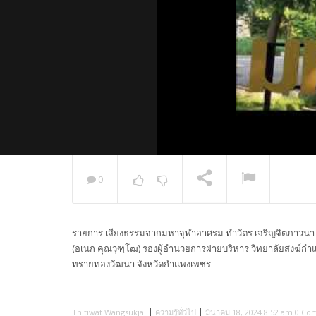
0
พระวิเทศ
กล่าวแสด
รายการ เสียงธรรมจากมหาจุฬาอาศรม ทำวัตร เจริญจิตภาวนา ฟ
NOW PLAYING
(อเนก คุณวุฑฺโฒ) รองผู้อำนวยการฝ่ายบริหาร วิทยาลัยสงฆ์
ทรายทองวัฒนา จังหวัดกำแพงเพชร
|
|
Thitiwat Wangsukjai
ความรู้ทั่วไป
มีนาคม 18, 2024 8:52 am
0 Co