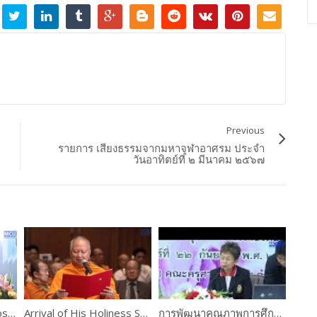
Previous
รายการ เสียงธรรมจากมหาจุฬาอาศรม ประจำ
วันอาทิตย์ที่ ๒ มีนาคม ๒๕๖๗
Opening speech by Most Ven. Prof. Dr. Phra Brahmapundit
Arrival of His Holiness Somdet Phra Ariyavangsagatayana
การพัฒนาคุณภาพการศึกษาในสถาบันศึกษา : ครูกับการประกันคุณภาพการศึกษา โดย ดร.นิทรา ฉิ่นไพศาล