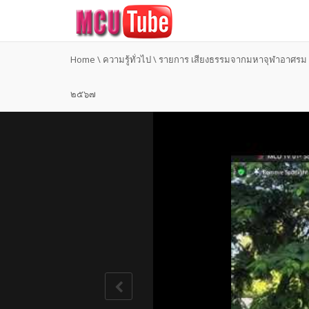
Home
\
ความรู้ทั่วไป
\
รายการ เสียงธรรมจากมหาจุฬาอาศรม (ภ
๒๕๖๗