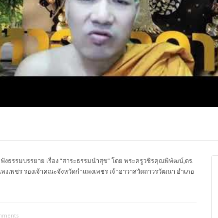
ปุญญาภรณ์ :
พระธรรมโมลี : กล่าวแสดง
Most Ven Dr
งความยินดี
ความยินดี
Ba, Australia
ังธรรมบรรยาย เรื่อง “สาระธรรมนำสุข” โดย พระครูวชิรคุณพิพัฒน์,ดร.
กำแพงเพชร รองเจ้าคณะจังหวัดกำแพงเพชร เจ้าอาวาสวัดถาวรวัฒนา อำเภอ
mments