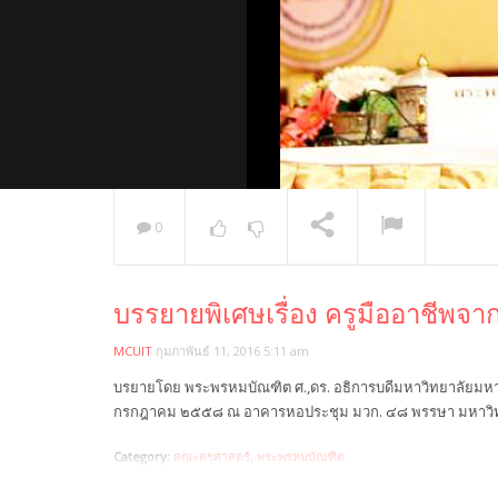
0
พระวิเทศ
บรรยายพิเศษเรื่อง ครูมืออาชีพจากอ
กล่าวแสด
NOW PLAYING
MCUIT
กุมภาพันธ์ 11, 2016 5:11 am
บรยายโดย พระพรหมบัณฑิต ศ.,ดร. อธิการบดีมหาวิทยาลัยมหา
กรกฎาคม ๒๕๕๘ ณ อาคารหอประชุม มวก. ๔๘ พรรษา มหาวิท
Category:
คณะครุศาสตร์
,
พระพรหมบัณฑิต