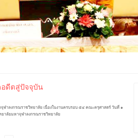
ปุญญาภรณ์ :
พระธรรมโมลี : กล่าวแสดง
Most Ven Dr
ดีตสู่ปัจจุบัน
งความยินดี
ความยินดี
Ba, Australia
จุฬาลงกรณราชวิทยาลัย เนื่องในงานครบรอบ ๕๔ คณะครุศาสตร์ วันที่ ๑
ยาลัยมหาจุฬาลงกรณราชวิทยาลัย