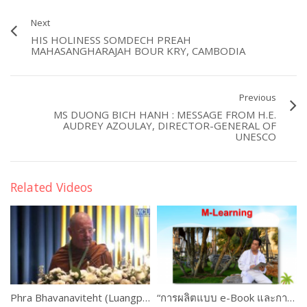
Next
HIS HOLINESS SOMDECH PREAH
MAHASANGHARAJAH BOUR KRY, CAMBODIA
Previous
MS DUONG BICH HANH : MESSAGE FROM H.E.
AUDREY AZOULAY, DIRECTOR-GENERAL OF
UNESCO
Related Videos
Phra Bhavanaviteht (Luangpor Khammadhammo)
“การผลิตแบบ e-Book และการใช้งานระบบ M-Learning ” ดร.เกษม แสงนนท์ และคณะ PART #2