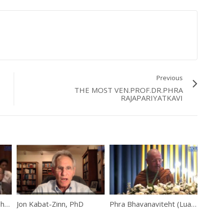
Previous
THE MOST VEN.PROF.DR.PHRA
RAJAPARIYATKAVI
Closing ceremony by The Most Ven. Prof. Dr. Phra Brahmapundit
Jon Kabat-Zinn, PhD
Phra Bhavanaviteht (Luangpor Khammadhammo)