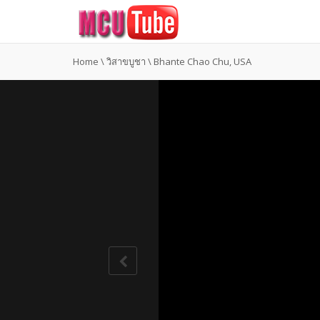
Home
\
วิสาขบูชา
\
Bhante Chao Chu, USA