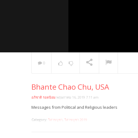
0
พระวิเทศ
Bhante Chao Chu, USA
กล่าวแสด
NOW PLAYING
อภิชาติ รอดนิยม
พฤษภาคม 16, 2019 7:11 am
Messages from Political and Religious leaders
Category:
วิสาขบูชา
,
วิสาขบูชา 2019