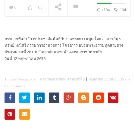
0
+104
-104
พระวิเทศปุญญาภรณ์ :
กล่าวแสดงความยินดี
NOW PLAYING
บรรยายพิเศษ “การประชาสัมพันธ์กับงานพระธรรมทูต โดย อาจารย์พุธ
ทรัพย์ มณีศรี กรรมการอำนวยการ โครงการ อบรมพระธรรมทูตสายต่าง
ประเทศ รุ่นที่ 28 มหาวิทยาลัยมหาจุฬาลงกรณราชวิทยาลัย
วันที่ 12 พฤษภาคม 2656
|
,
|
Thitiwat Wangsukjai
การเรียนการสอน
ความรู้ทั่วไป
พฤษภาคม 27, 2022 5:35 am
0 Comments