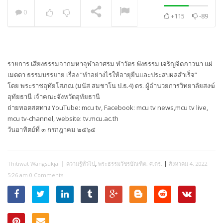
0
+115
-89
พระวิเทศปุญญาภรณ์ :
กล่าวแสดงความยินดี
NOW PLAYING
รายการ เสียงธรรมจากมหาจุฬาอาศรม ทำวัตร ฟังธรรม เจริญจิตภาวนา แผ่
เมตตา ธรรมบรรยาย เรื่อง “ทำอย่างไรให้อายุยืนและประสบผลสำเร็จ”
โดย พระราชอุทัยโสภณ (มนัส สมชาโน ป.ธ.4) ดร. ผู้อำนวยการวิทยาลัยสงฆ์
อุทัยธานี เจ้าคณะจังหวัดอุทัยธานี
ถ่ายทอดสดทาง YouTube: mcu tv, Facebook: mcu tv news,mcu tv live,
mcu tv-channel, website: tv.mcu.ac.th
วันอาทิตย์ที่ ๓ กรกฎาคม ๒๕๖๕
|
,
|
Thitiwat Wangsukjai
ความรู้ทั่วไป
พระธรรมวัชรบัณฑิต, ศ.ดร.
สิงหาคม 4, 2022
5:26 am
0 Comments