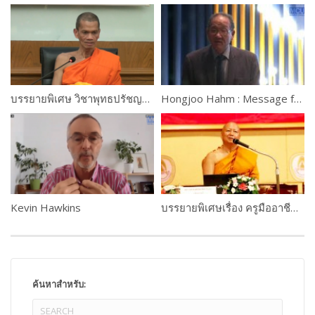
บรรยายพิเศษ วิชาพุทธปรัชญาแห่งศาสตร์ เรื่อง”การเข้าถึงความรู้” โดย พระราชปริยัติกวี, ศ.ดร. รองอธิการบดีฝ่ายวิชาการ
Hongjoo Hahm : Message from H.E. Antonio Guterres, UN Secretary-General
Kevin Hawkins
บรรยายพิเศษเรื่อง ครูมืออาชีพจากอดีตสู่ปัจจุบัน
ค้นหาสำหรับ: