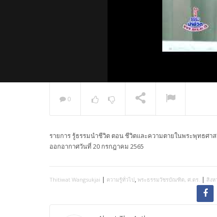
0
พระวิเทศ
กล่าวแสด
รายการ รู้ธรรมนำชีวิต ตอน ชีวิตและความตายในพระพุทธศาสน
NOW PLAYING
ออกอากาศวันที่ 20 กรกฎาคม 2565
|
,
|
Thitiwat Wangsukjai
ความรู้ทั่วไป
พระธรรมวัชรบัณฑิต, ศ.ดร.
สิงห