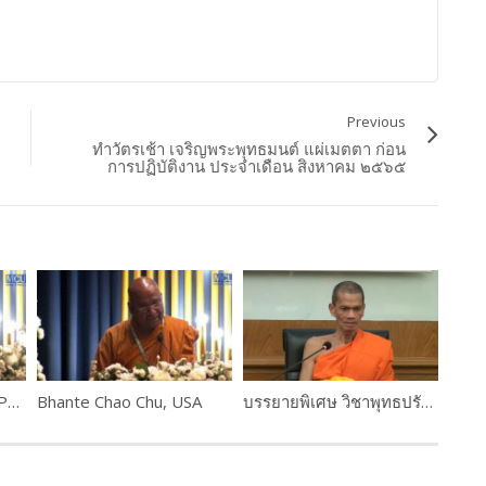
Previous
ทำวัตรเช้า เจริญพระพุทธมนต์ แผ่เมตตา ก่อน
การปฏิบัติงาน ประจำเดือน สิงหาคม ๒๕๖๕
The Most Ven.Prof.Dr.Phra Rajapariyatkavi
Bhante Chao Chu, USA
บรรยายพิเศษ วิชาพุทธปรัชญาแห่งศาสตร์ เรื่อง”การเข้าถึงความรู้” โดย พระราชปริยัติกวี, ศ.ดร. รองอธิการบดีฝ่ายวิชาการ