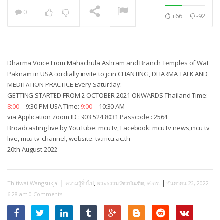
0
+66
-92
พระวิเทศปุญญาภรณ์ :
กล่าวแสดงความยินดี
NOW PLAYING
Dharma Voice From Mahachula Ashram and Branch Temples of Wat
Paknam in USA cordially invite to join CHANTING, DHARMA TALK AND
MEDITATION PRACTICE Every Saturday:
GETTING STARTED FROM 2 OCTOBER 2021 ONWARDS Thailand Time:
8:00
– 9:30 PM USA Time:
9:00
– 10:30 AM
via Application Zoom ID : 903 524 8031 Passcode : 2564
Broadcasting live by YouTube: mcu tv, Facebook: mcu tv news,mcu tv
live, mcu tv-channel, website: tv.mcu.ac.th
20th August 2022
|
,
|
Thitiwat Wangsukjai
ความรู้ทั่วไป
พระธรรมวัชรบัณฑิต, ศ.ดร.
กันยายน 22, 2022
6:28 am
0 Comments