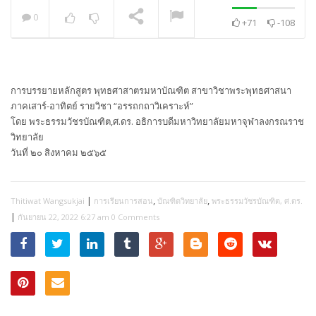
0
+71
-108
พระวิเทศปุญญาภรณ์ :
กล่าวแสดงความยินดี
NOW PLAYING
การบรรยายหลักสูตร พุทธศาสาตรมหาบัณฑิต สาขาวิชาพระพุทธศาสนา
ภาคเสาร์-อาทิตย์ รายวิชา “อรรถกถาวิเคราะห์”
โดย พระธรรมวัชรบัณฑิต,ศ.ดร. อธิการบดีมหาวิทยาลัยมหาจุฬาลงกรณราช
วิทยาลัย
วันที่ ๒๐ สิงหาคม ๒๕๖๕
|
,
,
Thitiwat Wangsukjai
การเรียนการสอน
บัณฑิตวิทยาลัย
พระธรรมวัชรบัณฑิต, ศ.ดร.
|
กันยายน 22, 2022 6:27 am
0 Comments