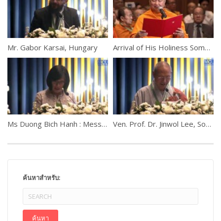
Mr. Gabor Karsai, Hungary
Arrival of His Holiness Somdet Phra Ariyavangsagatayana
Ms Duong Bich Hanh : Message from H.E. Audrey Azoulay, Director-General of UNESCO
Ven. Prof. Dr. Jinwol Lee, South Korea
ค้นหาสำหรับ: