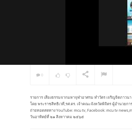
0
พระวิเทศ
กล่าวแสด
รายการ เสียงธรรมจากมหาจุฬาอาศรม ทำวัตร เจริญจิตภาวนา ฟ
NOW PLAYING
โดย พระราชสิทธิเวที,รศ.ดร. เจ้าคณะจังหวัดพิจิตร ผู้อำนวย
ถ่ายทอดสดทาง YouTube: mcu tv, Facebook: mcu tv news,mcu 
วันอาทิตย์ที่ ๒๑ สิงหาาคม ๒๕๖๕