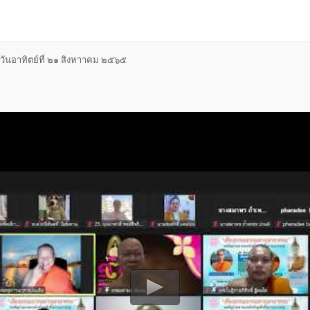
ันอาทิตย์ที่ ๒๑ สิงหาาคม ๒๕๖๕