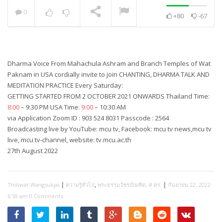
0
+80
-67
พระวิเทศปุญญาภรณ์ :
กล่าวแสดงความยินดี
NOW PLAYING
Dharma Voice From Mahachula Ashram and Branch Temples of Wat
Paknam in USA cordially invite to join CHANTING, DHARMA TALK AND
MEDITATION PRACTICE Every Saturday:
GETTING STARTED FROM 2 OCTOBER 2021 ONWARDS Thailand Time:
8:00
– 9:30 PM USA Time:
9:00
– 10:30 AM
via Application Zoom ID : 903 524 8031 Passcode : 2564
Broadcasting live by YouTube: mcu tv, Facebook: mcu tv news,mcu tv
live, mcu tv-channel, website: tv.mcu.ac.th
27th August 2022
|
,
|
Thitiwat Wangsukjai
ความรู้ทั่วไป
พระธรรมวัชรบัณฑิต, ศ.ดร.
กันยายน 22, 2022
6:59 am
0 Comments