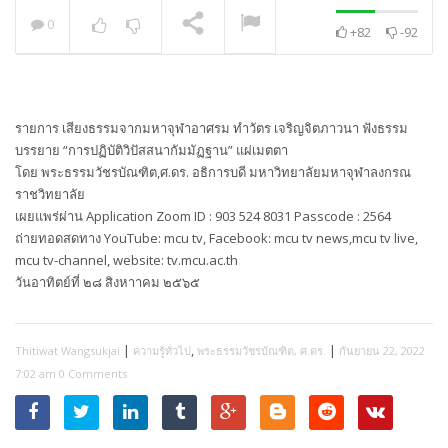
0
+82
-92
พระวิเทศปุญญาภรณ์ :
กล่าวแสดงความยินดี
NOW PLAYING
รายการ เสียงธรรมจากมหาจุฬาอาศรม ทำวัตร เจริญจิตภาวนา ฟังธรรม
บรรยาย “การปฏิบัติวิปัสสนากัมมัฏฐาน” แผ่เมตตา
โดย พระธรรมวัชรบัณฑิต,ศ.ดร. อธิการบดี มหาวิทยาลัยมหาจุฬาลงกรณ
ราชวิทยาลัย
เผยแพร่ผ่าน Application Zoom ID : 903 524 8031 Passcode : 2564
ถ่ายทอดสดทาง YouTube: mcu tv, Facebook: mcu tv news,mcu tv live,
mcu tv-channel, website: tv.mcu.ac.th
วันอาทิตย์ที่ ๒๘ สิงหาาคม ๒๕๖๕
|
,
|
Thitiwat Wangsukjai
ความรู้ทั่วไป
พระธรรมวัชรบัณฑิต, ศ.ดร.
กันยายน 22, 2022
7:02 am
0 Comments