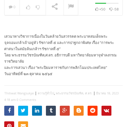
0
+50
-58
พระวิเทศปุญญาภรณ์ :
กล่าวแสดงความยินดี
NOW PLAYING
เสวนาทางวิชาการเนื่องในวันคล้ายวันสวรรคต พระบาทสมเด็จพระ
จุลจอมเกล้าเจ้าอยู่หัว รัชกาลที่ ๕ และการปาฐกถาพิเศษ เรื่อง “การพระ
ศาสนาในสมัยล้นเกล้าฯ รัชกาลที่ ๕”
โดย พระธรรมวัชรบัณฑิต,ศ.ดร. อธิการบดี มหาวิทยาลัยมหาจุฬาลงกรณ
ราชวิทยาลัย
และการเสวนา เรื่อง “พระปิยมหาราชกับการพลิกโฉมประเทศไทย”
วันอาทิตย์ที่ ๒๓ ตุลาคม ๒๕๖๕
|
,
|
Thitiwat Wangsukjai
ความรู้ทั่วไป
พระธรรมวัชรบัณฑิต, ศ.ดร.
มีนาคม 18, 2023
4:18 am
0 Comments