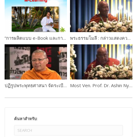
“การผลิตแบบ e-Book และการใช้งานระบบ M-Learning ” ดร.เกษม แสงนนท์ และคณะ PART #2
พระธรรมโมลี : กล่าวแสดงความยินดี
ปฏิรูปพระพุทธศาสนา จัดระเบียบพระสงฆ์ไทย
Most Ven. Prof. Dr. Ashin Nyannissara, Myanmar
ค้นหาสำหรับ: