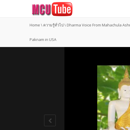
Home
\
ความรู้ทั่วไป
\
Dharma Voice From Mahachula Ash
Paknam in USA