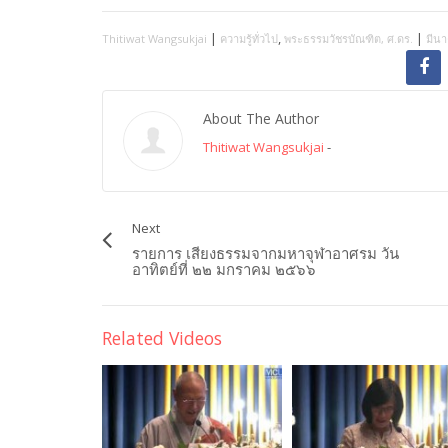
|
,
|
Thitiwat Wangsukjai
ความรู้ทั่วไป
พระธรรมวัชรบัณฑิต, ศ.ดร.
มีนา
About The Author
Thitiwat Wangsukjai
-
Next
รายการ เสียงธรรมจากมหาจุฬาอาศรม วัน
อาทิตย์ที่ ๒๒ มกราคม ๒๕๖๖
Related Videos