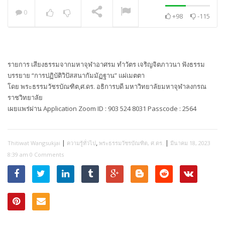
0
+98
-115
พระวิเทศปุญญาภรณ์ :
กล่าวแสดงความยินดี
NOW PLAYING
รายการ เสียงธรรมจากมหาจุฬาอาศรม ทำวัตร เจริญจิตภาวนา ฟังธรรม
บรรยาย “การปฏิบัติวิปัสสนากัมมัฏฐาน” แผ่เมตตา
โดย พระธรรมวัชรบัณฑิต,ศ.ดร. อธิการบดี มหาวิทยาลัยมหาจุฬาลงกรณ
ราชวิทยาลัย
เผยแพร่ผ่าน Application Zoom ID : 903 524 8031 Passcode : 2564
|
,
|
Thitiwat Wangsukjai
ความรู้ทั่วไป
พระธรรมวัชรบัณฑิต, ศ.ดร.
มีนาคม 18, 2023
8:39 am
0 Comments