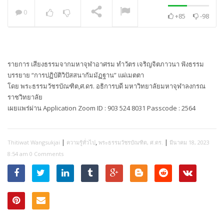
0
+85
-98
พระวิเทศปุญญาภรณ์ :
กล่าวแสดงความยินดี
NOW PLAYING
รายการ เสียงธรรมจากมหาจุฬาอาศรม ทำวัตร เจริญจิตภาวนา ฟังธรรม
บรรยาย “การปฏิบัติวิปัสสนากัมมัฏฐาน” แผ่เมตตา
โดย พระธรรมวัชรบัณฑิต,ศ.ดร. อธิการบดี มหาวิทยาลัยมหาจุฬาลงกรณ
ราชวิทยาลัย
เผยแพร่ผ่าน Application Zoom ID : 903 524 8031 Passcode : 2564
|
,
|
Thitiwat Wangsukjai
ความรู้ทั่วไป
พระธรรมวัชรบัณฑิต, ศ.ดร.
มีนาคม 18, 2023
8:54 am
0 Comments