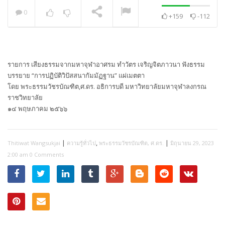
0
+159
-112
พระวิเทศปุญญาภรณ์ :
กล่าวแสดงความยินดี
NOW PLAYING
รายการ เสียงธรรมจากมหาจุฬาอาศรม ทำวัตร เจริญจิตภาวนา ฟังธรรม
บรรยาย “การปฏิบัติวิปัสสนากัมมัฏฐาน” แผ่เมตตา
โดย พระธรรมวัชรบัณฑิต,ศ.ดร. อธิการบดี มหาวิทยาลัยมหาจุฬาลงกรณ
ราชวิทยาลัย
๑๔ พฤษภาคม ๒๕๖๖
|
,
|
Thitiwat Wangsukjai
ความรู้ทั่วไป
พระธรรมวัชรบัณฑิต, ศ.ดร.
มิถุนายน 29, 2023
2:00 am
0 Comments