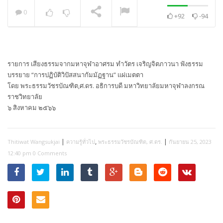
0
+92
-94
พระวิเทศปุญญาภรณ์ :
กล่าวแสดงความยินดี
NOW PLAYING
รายการ เสียงธรรมจากมหาจุฬาอาศรม ทำวัตร เจริญจิตภาวนา ฟังธรรม
บรรยาย “การปฏิบัติวิปัสสนากัมมัฏฐาน” แผ่เมตตา
โดย พระธรรมวัชรบัณฑิต,ศ.ดร. อธิการบดี มหาวิทยาลัยมหาจุฬาลงกรณ
ราชวิทยาลัย
๖ สิงหาคม ๒๕๖๖
|
,
|
Thitiwat Wangsukjai
ความรู้ทั่วไป
พระธรรมวัชรบัณฑิต, ศ.ดร.
กันยายน 25, 2023
12:40 pm
0 Comments