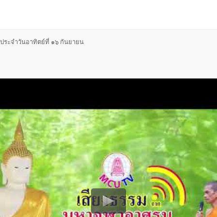
ะจำวันอาทิตย์ที่ ๑๖ กันยายน