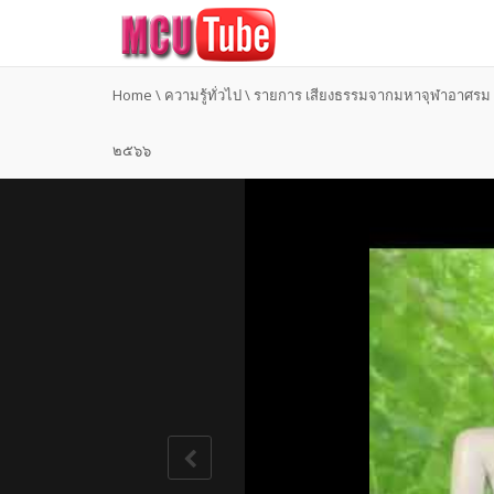
Home
\
ความรู้ทั่วไป
\
รายการ เสียงธรรมจากมหาจุฬาอาศรม ปร
๒๕๖๖