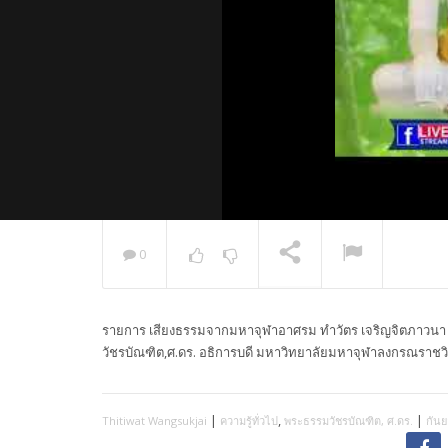
0
พระวิเทศ
กล่าวแสด
รายการ เสียงธรรมจากมหาจุฬาอาศรม ทำวัตร เจริญจิตภาวนา ฟ
NOW PLAYING
วัชรบัณฑิต,ศ.ดร. อธิการบดี มหาวิทยาลัยมหาจุฬาลงกรณราชว
|
,
|
Thitiwat Wangsukjai
ความรู้ทั่วไป
พระธรรมวัชรบัณฑิต, ศ.ดร.
กันย