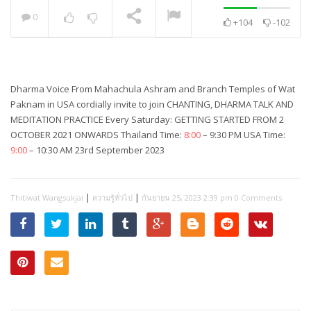
0
+104
-102
พระวิเทศปุญญาภรณ์ :
กล่าวแสดงความยินดี
NOW PLAYING
Dharma Voice From Mahachula Ashram and Branch Temples of Wat
Paknam in USA cordially invite to join CHANTING, DHARMA TALK AND
MEDITATION PRACTICE Every Saturday: GETTING STARTED FROM 2
OCTOBER 2021 ONWARDS Thailand Time:
8:00
– 9:30 PM USA Time:
9:00
– 10:30 AM 23rd September 2023
|
|
Thitiwat Wangsukjai
ความรู้ทั่วไป
กันยายน 25, 2023 2:39 pm
0 Comments