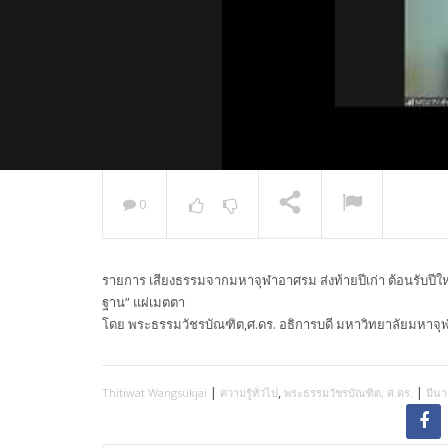
0
พระวิเทศ
กล่าวแสด
รายการ เสียงธรรมจากมหาจุฬาอาศรม ส่งท้ายปีเก่า ต้อนรับปีให
NOW PLAYING
ฐาน” แผ่เมตตา
โดย พระธรรมวัชรบัณฑิต,ศ.ดร. อธิการบดี มหาวิทยาลัยมหาจ
|
,
|
Thitiwat Wangsukjai
ความรู้ทั่วไป
พระธรรมวัชรบัณฑิต, ศ.ดร.
มีนา