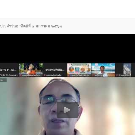
ประจำวันอาทิตย์ที่ ๗ มกราคม ๒๕๖๗