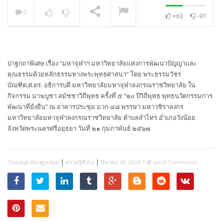
0
+63
-91
พระวิเทศปุญญาภรณ์ :
กล่าวแสดงความยินดี
NOW PLAYING
ปาฐกถาพิเศษ เรื่อง “มหาจุฬาฯ มหาวิทยาลัยแห่งการพัฒนาปัญญาและ
คุณธรรมด้วยหลักธรรมทางพระพุทธศาสนา” โดย พระธรรมวัชร
บัณฑิต,ศ.ดร. อธิการบดี มหาวิทยาลัยมหาจุฬาลงกรณราชวิทยาลัย ใน
กิจกรรม มาฆบูชา สมัชชาวิถีพุทธ ครั้งที่ ๕ “๒๐ ปีวิถีพุทธ พุทธนวัตกรรมการ
พัฒนาที่ยั่งยืน” ณ อาคารประชุม มวก ๔๘ พรรษา มหาวชิราลงกร
มหาวิทยาลัยมหาจุฬาลงกรณราชวิทยาลัย ตำบลลำไทร อำเภอวังน้อย
จังหวัดพระนครศรีอยุธยา วันที่ ๒๑ กุมภาพันธ์ ๒๕๖๗
|
|
Thitiwat Wangsukjai
ความรู้ทั่วไป
มีนาคม 18, 2024 7:48 am
0 Comments