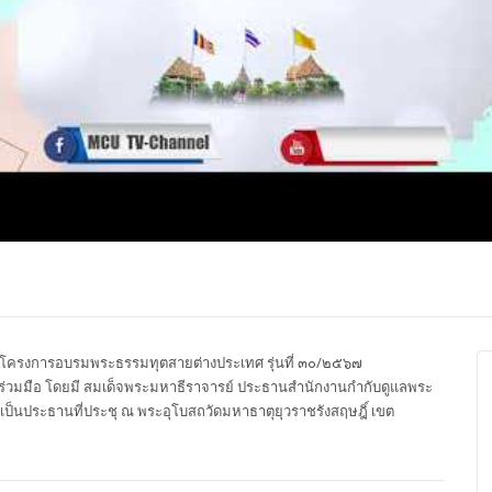
ปุญญาภรณ์ :
พระธรรมโมลี : กล่าวแสดง
Most Ven Dr
งความยินดี
ความยินดี
Ba, Australia
งการอบรมพระธรรมทุตสายต่างประเทศ รุ่นที่ ๓๐/๒๕๖๗
่วมมือ โดยมี สมเด็จพระมหาธีราจารย์ ประธานสำนักงานกำกับดูแลพระ
็นประธานที่ประชุ ณ พระอุโบสถวัดมหาธาตุยุวราชรังสฤษฎิ์ เขต