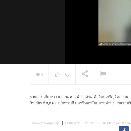
0
พระวิเทศ
กล่าวแสด
รายการ เสียงธรรมจากมหาจุฬาอาศรม ทำวัตร เจริญจิตภาวนา ฟ
NOW PLAYING
วัชรบัณฑิต,ศ.ดร. อธิการบดี มหาวิทยาลัยมหาจุฬาลงกรณราชว
|
|
Thitiwat Wangsukjai
ความรู้ทั่วไป
มีนาคม 18, 2024 8:01 am
0 Co