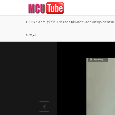
Home
\
ความรู้ทั่วไป
\
รายการ เสียงธรรมจากมหาจุฬาอาศรม ปร
๒๕๖๗