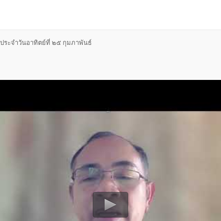
ะจำวันอาทิตย์ที่ ๒๕ กุมภาพันธ์