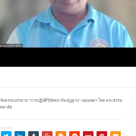
ปุญญาภรณ์ :
พระธรรมโมลี : กล่าวแสดง
Most Ven Dr
งความยินดี
ความยินดี
Ba, Australia
ังธรรมบรรยาย “การปฏิบัติวิปัสสนากัมมัฏฐาน” แผ่เมตตา โดย พระธรรม
ิทยาลัย
mments