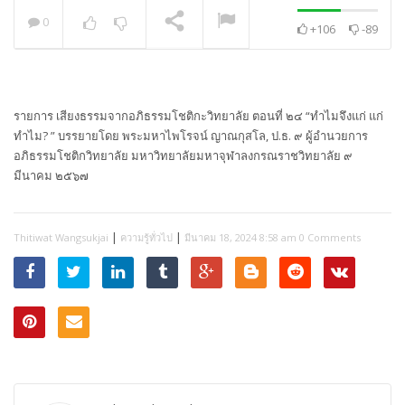
0
+106
-89
พระวิเทศปุญญาภรณ์ :
กล่าวแสดงความยินดี
NOW PLAYING
รายการ เสียงธรรมจากอภิธรรมโชติกะวิทยาลัย ตอนที่ ๒๔ “ทำไมจึงแก่ แก่
ทำไม? ” บรรยายโดย พระมหาไพโรจน์ ญาณกุสโล, ป.ธ. ๙ ผู้อำนวยการ
อภิธรรมโชติกวิทยาลัย มหาวิทยาลัยมหาจุฬาลงกรณราชวิทยาลัย ๙
มีนาคม ๒๕๖๗
|
|
Thitiwat Wangsukjai
ความรู้ทั่วไป
มีนาคม 18, 2024 8:58 am
0 Comments