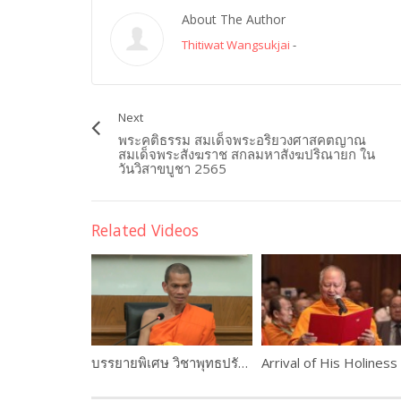
About The Author
Thitiwat Wangsukjai
-
Next
พระคติธรรม สมเด็จพระอริยวงศาสคตญาณ
สมเด็จพระสังฆราช สกลมหาสังฆปริณายก ใน
วันวิสาขบูชา 2565
Related Videos
บรรยายพิเศษ วิชาพุทธปรัชญาแห่งศาสตร์ เรื่อง”การเข้าถึงความรู้” โดย พระราชปริยัติกวี, ศ.ดร. รองอธิการบดีฝ่ายวิชาการ