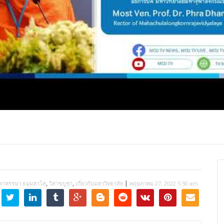
ปุญญาภรณ์ :
พระธรรมโมลี : กล่าวแสดง
Most Ven Dr
งความยินดี
ความยินดี
Ba, Australia
,
,
|
หาหรรษา ธมฺมหาโส
วิสาขบูชา
เกี่ยวกับมหาวิทยาลัย
พฤษภาคม 27, 2022 5:50 am