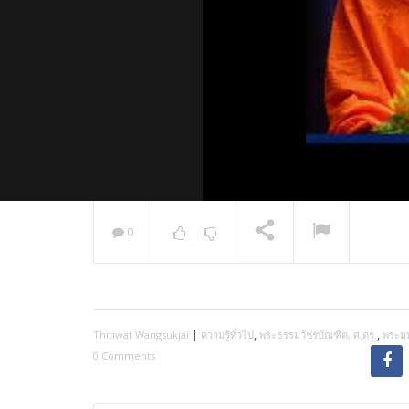
0
พระวิเทศ
กล่าวแสด
NOW PLAYING
|
,
,
Thitiwat Wangsukjai
ความรู้ทั่วไป
พระธรรมวัชรบัณฑิต, ศ.ดร.
พระม
0 Comments