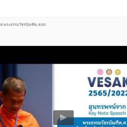
ธ พระธรรมวัชรบัณฑิต, ศ.ดร.