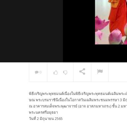
0
พระวิเทศ
กล่าวแสด
พิธีเจริญพระพุทธมนต์เนื่องในพิธีเจริญพระพุทธมนต์เฉลิมพระ
NOW PLAYING
ษณ พระบรมราชินีเนื่องในโอกาสวันเฉลิมพระชนมพรรษา 3 มิ
ณ อาคารสมเด็จพระพุฒาจารย์ (อาจ อาสภมหาเถระ) ชั้น 2 มห
พระนครศรีอยุธยา
วันที่ 2 มิถุนายน 2565