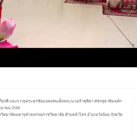
ปุญญาภรณ์ :
พระธรรมโมลี : กล่าวแสดง
Most Ven Dr
งความยินดี
ความยินดี
Ba, Australia
เกียรติ และถวายพระพรชัยมงคลสมเด็จพระนางเจ้าสุทิดา พัชรสุธาพิมลลัก
ถุนายน 2565
าวิทยาลัยมหาจุฬาลงกรณราชวิทยาลัย ตำบลลำไทร อำเภอวังน้อย จังหวัด