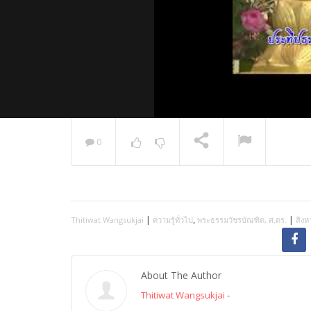
0
พระวิเทศ
กล่าวแสด
NOW PLAYING
|
,
|
Thitiwat Wangsukjai
ความรู้ทั่วไป
พระธรรมวัชรบัณฑิต, ศ.ดร.
สิงห
About The Author
Thitiwat Wangsukjai
-