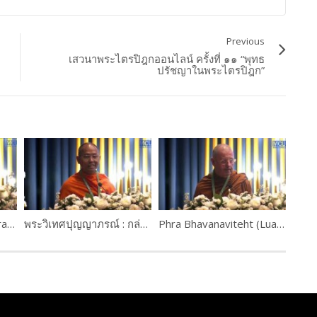
Previous
เสวนาพระไตรปิฎกออนไลน์ ครั้งที่ ๑๑ “พุทธ
ปรัชญาในพระไตรปิฎก”
Prof.Therele Dhammarathana, Sri Lanka
พระวิเทศปุญญาภรณ์ : กล่าวแสดงความยินดี
Phra Bhavanaviteht (Luangpor Khammadhammo)