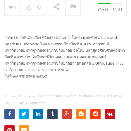
0
+83
-81
พระวิเทศปุญญาภรณ์ :
กล่าวแสดงความยินดี
NOW PLAYING
การบรรยายพิเศษ เรื่อง ชีวิตและความตายในพระพุทธศาสนา Life and
Death in Buddhism” โดย พระธรรมวัชรบัณฑิต, ศ.ดร. อธิการบดี
มหาวิทยาลัยมหาจุฬาลงกรณราชวิทยาลัย จัดโดย หลักสูตรศิลปศาสตรมหา
บัณฑิต สาขาวิชาจิตวิทยาชีวิตและความตาย คณะมนุษยศาสตร์
มหาวิทยาลัยมหาจุฬาลงกรณราชวิทยาลัยถ่ายทอดสด UlUlYouTube: mcu
tv, Facebook: mcu tv live, mcu tv news
วันที่ ๑๗ กรกฎาคม ๒๕๖๕
|
,
|
Thitiwat Wangsukjai
การเรียนการสอน
พระธรรมวัชรบัณฑิต, ศ.ดร.
สิงหาคม 4,
2022 6:19 am
0 Comments