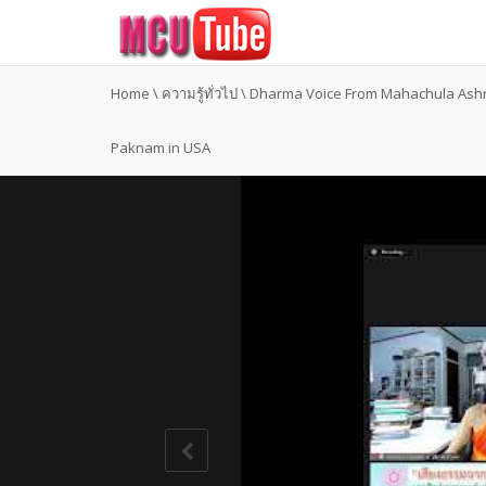
Home
\
ความรู้ทั่วไป
\
Dharma Voice From Mahachula Ash
Paknam in USA