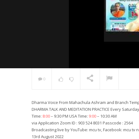
0
พระวิเทศ
กล่าวแสด
Dharma Voice From Mahachula Ashram and Branch Temples
NOW PLAYING
DHARMA TALK AND MEDITATION PRACTICE Every Saturda
Time:
8:00
– 9:30 PM USA Time:
9:00
– 10:30 AM
via Application Zoom ID : 903 524 8031 Passcode : 2564
Broadcasting live by YouTube: mcu tv, Facebook: mcu tv ne
13rd August 2022