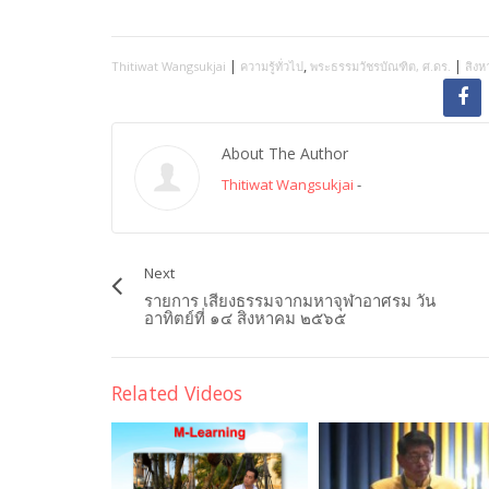
|
,
|
Thitiwat Wangsukjai
ความรู้ทั่วไป
พระธรรมวัชรบัณฑิต, ศ.ดร.
สิงห
About The Author
Thitiwat Wangsukjai
-
Next
รายการ เสียงธรรมจากมหาจุฬาอาศรม วัน
อาทิตย์ที่ ๑๔ สิงหาคม ๒๕๖๕
Related Videos