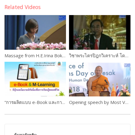
Related Videos
Massage from H.E.Irina Bokova
วิชาพระไตรปิฎกวิเคราะห์ โดยอาจารย์เสฐียรพงษ์ วรรณปก ตอนที่ 1
“การผลิตแบบ e-Book และการใช้งานระบบ M-Learning ” ดร.เกษม แสงนนท์ และคณะ PART #1
Opening speech by Most Ven. Prof. Dr. Phra Brahmapundit