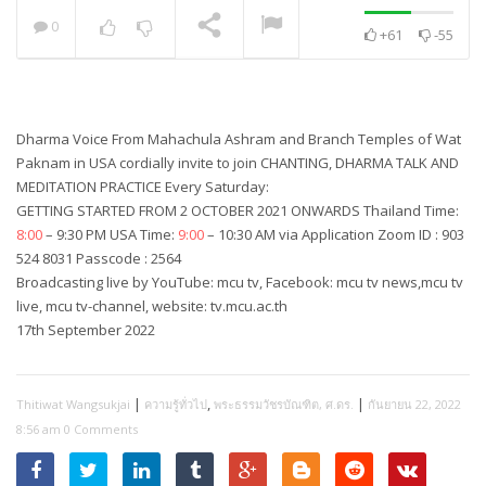
0
+61
-55
พระวิเทศปุญญาภรณ์ :
กล่าวแสดงความยินดี
NOW PLAYING
Dharma Voice From Mahachula Ashram and Branch Temples of Wat
Paknam in USA cordially invite to join CHANTING, DHARMA TALK AND
MEDITATION PRACTICE Every Saturday:
GETTING STARTED FROM 2 OCTOBER 2021 ONWARDS Thailand Time:
8:00
– 9:30 PM USA Time:
9:00
– 10:30 AM via Application Zoom ID : 903
524 8031 Passcode : 2564
Broadcasting live by YouTube: mcu tv, Facebook: mcu tv news,mcu tv
live, mcu tv-channel, website: tv.mcu.ac.th
17th September 2022
|
,
|
Thitiwat Wangsukjai
ความรู้ทั่วไป
พระธรรมวัชรบัณฑิต, ศ.ดร.
กันยายน 22, 2022
8:56 am
0 Comments