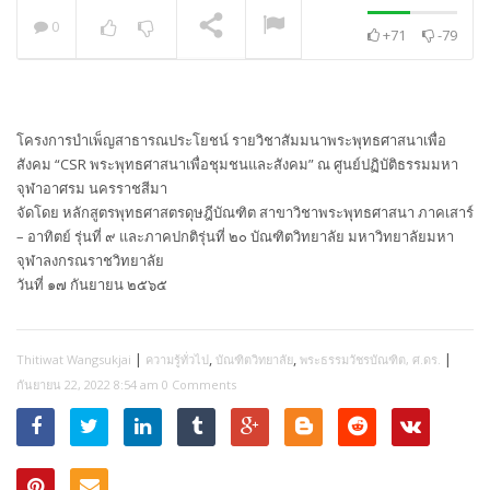
0
+71
-79
พระวิเทศปุญญาภรณ์ :
กล่าวแสดงความยินดี
NOW PLAYING
โครงการบำเพ็ญสาธารณประโยชน์ รายวิชาสัมมนาพระพุทธศาสนาเพื่อ
สังคม “CSR พระพุทธศาสนาเพื่อชุมชนและสังคม” ณ ศูนย์ปฏิบัติธรรมมหา
จุฬาอาศรม นครราชสีมา
จัดโดย หลักสูตรพุทธศาสตรดุษฎีบัณฑิต สาขาวิชาพระพุทธศาสนา ภาคเสาร์
– อาทิตย์ รุ่นที่ ๙ และภาคปกติรุ่นที่ ๒๐ บัณฑิตวิทยาลัย มหาวิทยาลัยมหา
จุฬาลงกรณราชวิทยาลัย
วันที่ ๑๗ กันยายน ๒๕๖๕
|
,
,
|
Thitiwat Wangsukjai
ความรู้ทั่วไป
บัณฑิตวิทยาลัย
พระธรรมวัชรบัณฑิต, ศ.ดร.
กันยายน 22, 2022 8:54 am
0 Comments