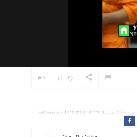
0
พระวิเทศ
กล่าวแสด
NOW PLAYING
|
|
Thitiwat Wangsukjai
ความรู้ทั่วไป
ธันวาคม 15, 2023 2:29 am
0 C
About The Author