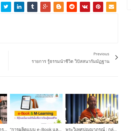
Previous
รายการ รู้ธรรมนำชีวิต วิปัสสนากัมมัฏฐาน
ปฏิรูปพระพุทธศาสนา จัดระเบียบพระสงฆ์ไทย
“การผลิตแบบ e-Book และการใช้งานระบบ M-Learning ” ดร.เกษม แสงนนท์ และคณะ PART #1
พระวิเทศปุญญาภรณ์ : กล่าวแสดงความยินดี