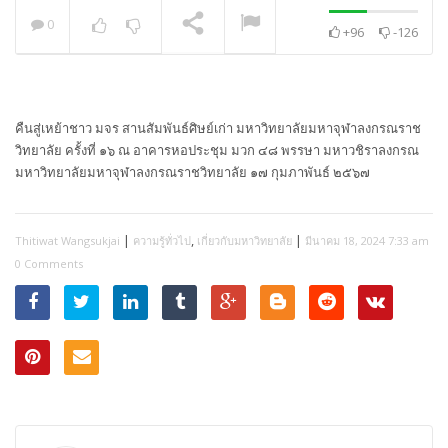
0
+96
-126
พระวิเทศปุญญาภรณ์ :
กล่าวแสดงความยินดี
NOW PLAYING
คืนสู่เหย้าชาว มจร สานสัมพันธ์ศิษย์เก่า มหาวิทยาลัยมหาจุฬาลงกรณราช
วิทยาลัย ครั้งที่ ๑๖ ณ อาคารหอประชุม มวก ๔๘ พรรษา มหาวชิราลงกรณ
มหาวิทยาลัยมหาจุฬาลงกรณราชวิทยาลัย ๑๗ กุมภาพันธ์ ๒๕๖๗
|
,
|
Thitiwat Wangsukjai
ความรู้ทั่วไป
เกี่ยวกับมหาวิทยาลัย
มีนาคม 18, 2024 7:33 am
0 Comments