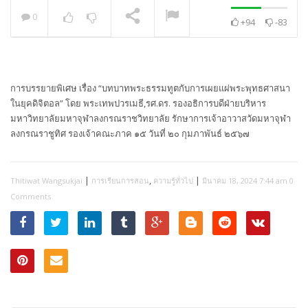
0
+94
-83
พระวิเทศปุญญาภรณ์ :
กล่าวแสดงความยินดี
NOW PLAYING
การบรรยายพิเศษ เรื่อง “บทบาทพระธรรมทูตกับการเผยแผ่พระพุทธศาสนา
ในยุคดิจิตอล” โดย พระเทพปวรเมธี,รศ.ดร. รองอธิการบดีฝ่ายบริหาร
มหาวิทยาลัยมหาจุฬาลงกรณราชวิทยาลัย รักษาการเจ้าอาวาสวัดมหาจุฬา
ลงกรณราชูทิศ รองเจ้าคณะภาค ๑๕ วันที่ ๒๐ กุมภาพันธ์ ๒๕๖๗
|
,
|
Thitiwat Wangsukjai
การเรียนการสอน
ความรู้ทั่วไป
มีนาคม 18, 2024 7:44 am
0
Comments