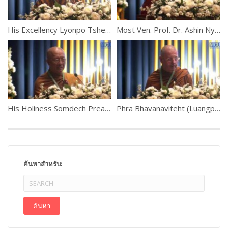
His Excellency Lyonpo Tshering Wangchuk, Bhutan
Most Ven. Prof. Dr. Ashin Nyannissara, Myanmar
His Holiness Somdech Preah Mahasangharajah Bour Kry, Cambodia
Phra Bhavanaviteht (Luangpor Khammadhammo)
ค้นหาสำหรับ: