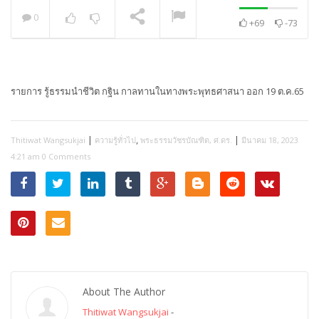
0
+69
-73
พระวิเทศปุญญาภรณ์ :
กล่าวแสดงความยินดี
NOW PLAYING
รายการ รู้ธรรมนำชีวิต กฐิน กาลทานในทางพระพุทธศาสนา ออก 19 ต.ค.65
|
,
|
Thitiwat Wangsukjai
ความรู้ทั่วไป
พระธรรมวัชรบัณฑิต, ศ.ดร.
มีนาคม 18, 2023
4:21 am
0 Comments
About The Author
Thitiwat Wangsukjai
-