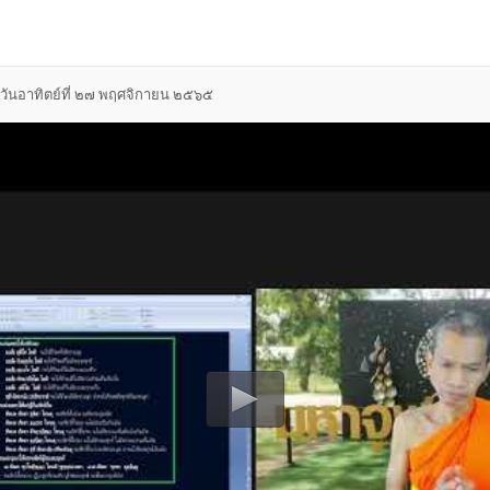
ันอาทิตย์ที่ ๒๗ พฤศจิกายน ๒๕๖๕