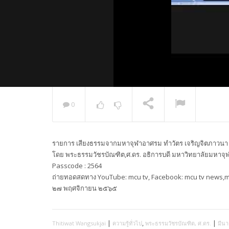
0
พระวิเทศ
กล่าวแสด
รายการ เสียงธรรมจากมหาจุฬาอาศรม ทำวัตร เจริญจิตภาวนา ฟ
NOW PLAYING
โดย พระธรรมวัชรบัณฑิต,ศ.ดร. อธิการบดี มหาวิทยาลัยมหาจุฬ
Passcode : 2564
ถ่ายทอดสดทาง YouTube: mcu tv, Facebook: mcu tv news,mcu 
๒๗ พฤศจิกายน ๒๕๖๕
|
,
|
Thitiwat Wangsukjai
ความรู้ทั่วไป
พระธรรมวัชรบัณฑิต, ศ.ดร.
มีนา