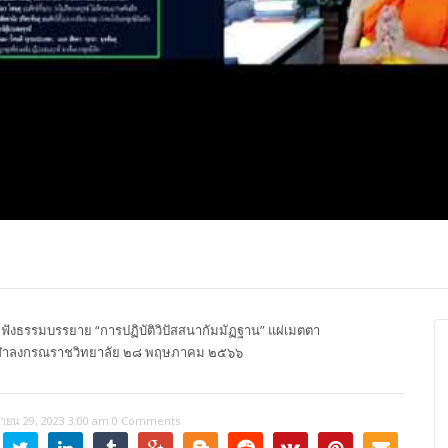
ปุญญาภรณ์ :
พระธรรมโมลี : กล่าวแสดง
Most Ven Dr
งความยินดี
ความยินดี
Ba, Australia
ังธรรมบรรยาย “การปฏิบัติวิปัสสนากัมมัฏฐาน” แผ่เมตตา
าจุฬาลงกรณราชวิทยาลัย ๒๘ พฤษภาคม ๒๕๖๖
นายน 29, 2023 3:00 am
0 Comments