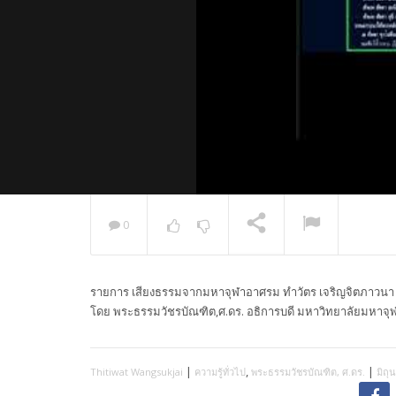
0
พระวิเทศ
กล่าวแสด
รายการ เสียงธรรมจากมหาจุฬาอาศรม ทำวัตร เจริญจิตภาวนา ฟ
NOW PLAYING
โดย พระธรรมวัชรบัณฑิต,ศ.ดร. อธิการบดี มหาวิทยาลัยมห
|
,
|
Thitiwat Wangsukjai
ความรู้ทั่วไป
พระธรรมวัชรบัณฑิต, ศ.ดร.
มิถุ