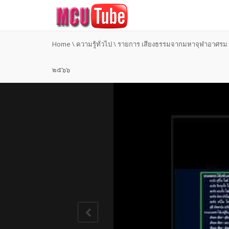
Home
\
ความรู้ทั่วไป
\
รายการ เสียงธรรมจากมหาจุฬาอาศรม 
๒๕๖๖