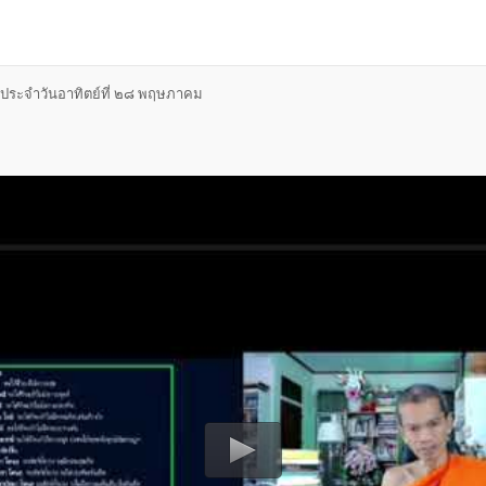
ประจำวันอาทิตย์ที่ ๒๘ พฤษภาคม