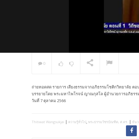
0
พระวิเทศ
กล่าวแสด
ถ่ายทอดสด รายการ เสียงธรรมจากอภิธรรมโชติกวิทยาลัย ตอนที่
NOW PLAYING
บรรยายโดย พระมหาไพโรจน์ ญาณกุสโล ผู้อำนวยการอภิธรรม
วันที่ 7 ตุลาคม 2566
|
,
|
Thitiwat Wangsukjai
ความรู้ทั่วไป
พระธรรมวัชรบัณฑิต, ศ.ดร.
ธันว