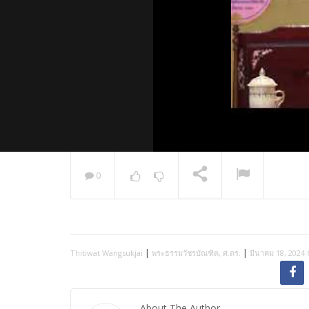
0
พระวิเทศ
กล่าวแสด
NOW PLAYING
|
|
Thitiwat Wangsukjai
พระธรรมวัชรบัณฑิต, ศ.ดร.
มีนาคม 18, 2024
About The Author