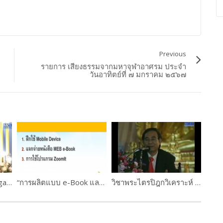
Previous
รายการ เสียงธรรมจากมหาจุฬาอาศรม ประจำ
วันอาทิตย์ที่ ๗ มกราคม ๒๕๖๗
Mr. Gabor Karsai, Hungary
“การผลิตแบบ e-Book และการใช้งานระบบ M-Learning ” ดร.เกษม แสงนนท์ และคณะ WORKSHOP 1 PART #3
วิชาพระไตรปิฎกวิเคราะห์ โดยอาจารย์เสฐียรพงษ์ วรรณปก ตอนที่ 1