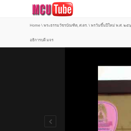
Home
\
พระธรรมวัชรบัณฑิต, ศ.ดร.
\
พรวันขึ้นปีใหม่ พ.ศ. ๒
อธิการบดี มจร