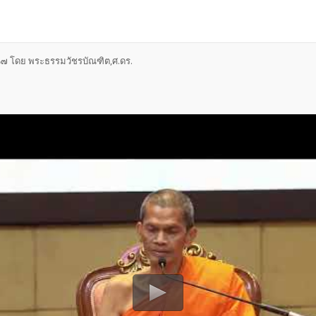
๕๖๗ โดย พระธรรมวัชรบัณฑิต,ศ.ดร.